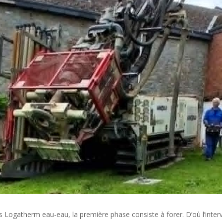
s Logatherm eau-eau, la première phase consiste à forer. D’où l’inte